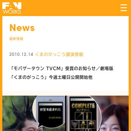
tog
nav
News
最新情報
くまのがっこう
講演情報
2010.12.14
「モバゲータウン TVCM」受賞のお知らせ／劇場版
「くまのがっこう」今週土曜日公開開始他