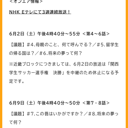
＜オンエア情報＞
NHK Eテレにて
3
週連続
放送！
6
月2日（土）午後4時40分～55分 ＜第4～6話＞
【議題】#4.母親のこと、何て呼んでる？／#5.留学生
の帰る国は？／#6.将来の夢って何？
※近畿ブロックにつきましては、6月2日の放送は「関西
学生サッカー選手権 決勝」を中継のため休止になる予
定です。
6
月9日（土）午後4時40分～50分 ＜第7・8話＞
【議題】#7.この唇はいかがですか？／#8.将来の夢っ
て何？