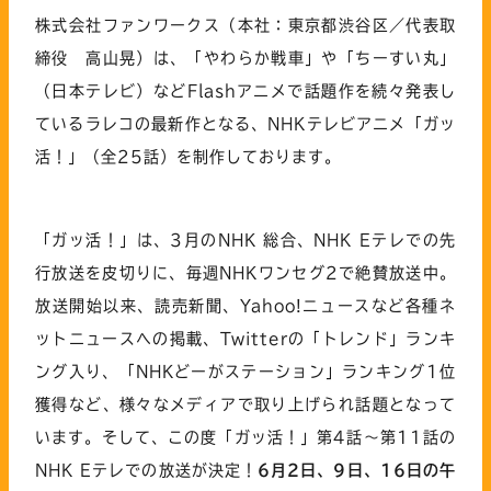
株式会社ファンワークス（本社：東京都渋谷区／代表取
締役 高山晃）は、「やわらか戦車」や「ちーすい丸」
（日本テレビ）などFlashアニメで話題作を続々発表し
ているラレコの最新作となる、NHKテレビアニメ「ガッ
活！」（全25話）を制作しております。
「ガッ活！」は、3月のNHK 総合、NHK Eテレでの先
行放送を皮切りに、毎週NHKワンセグ2で絶賛放送中。
放送開始以来、読売新聞、Yahoo!ニュースなど各種ネ
ットニュースへの掲載、Twitterの「トレンド」ランキ
ング入り、「NHKどーがステーション」ランキング1位
獲得など、様々なメディアで取り上げられ話題となって
います。そして、この度「ガッ活！」第4話～第11話の
NHK Eテレでの放送が決定！
6
月2日
、9日、16日の午