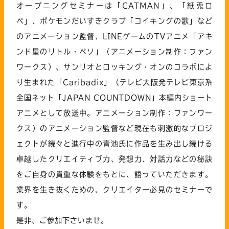
オープニングセミナーは「CATMAN」、「紙兎ロ
ペ」、ポケモンだいすきクラブ「コイキングの歌」など
のアニメーション監督、LINEゲームのTVアニメ「アキ
ンド星のリトル・ペソ」（アニメーション制作：ファン
ワークス）、サンリオとロッキング・オンのコラボによ
り生まれた「Caribadix」（テレビ大阪発テレビ東京系
全国ネット「JAPAN COUNTDOWN」本編内ショート
アニメとして放送中。アニメーション制作：ファンワー
クス）のアニメーション監督など現在も刺激的なプロジ
ェクトが続々と進行中の青池氏に作品を生み出し続ける
卓越したクリエイティブ力、発想力、対話力などの秘訣
をご自身の貴重な体験をもとに、語っていただきます。
業界を生き抜くための、クリエイター必見のセミナーで
す。
是非、ご参加下さいませ。