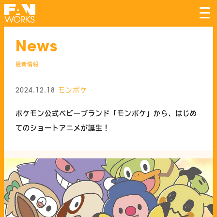
tog
nav
News
最新情報
モンポケ
2024.12.18
ポケモン公式ベビーブランド「モンポケ」から、はじめ
てのショートアニメが誕生！