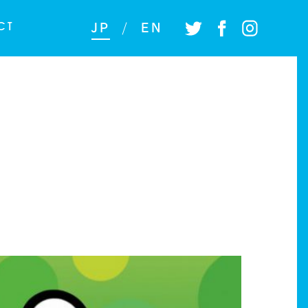
CT
JP
/
EN