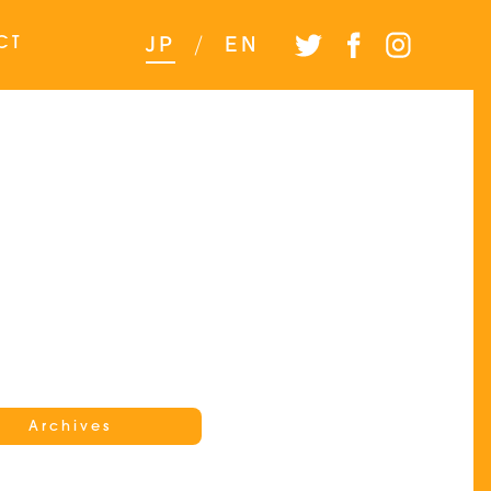
CT
JP
/
EN
Archives